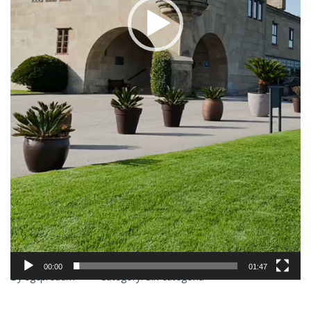
00:00
01:47
By
sgcpreadm
Category:
Sin categoría