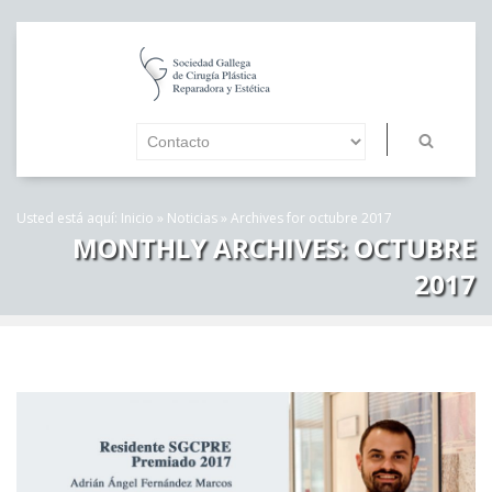
Usted está aquí:
Inicio
»
Noticias
»
Archives for octubre 2017
MONTHLY ARCHIVES:
OCTUBRE
2017