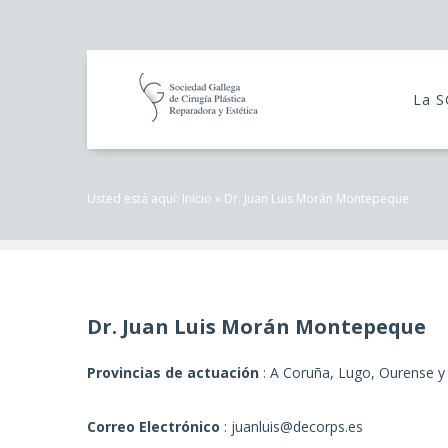
La 
Usted está aquí:
Inicio
»
Dr. Juan Luis Morán Montepeque
Dr. Juan Luis Morán Montepeque
Provincias de actuación
: A Coruña, Lugo, Ourense y
Correo Electrónico
: juanluis@decorps.es