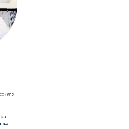
ico) año
tica
ínica